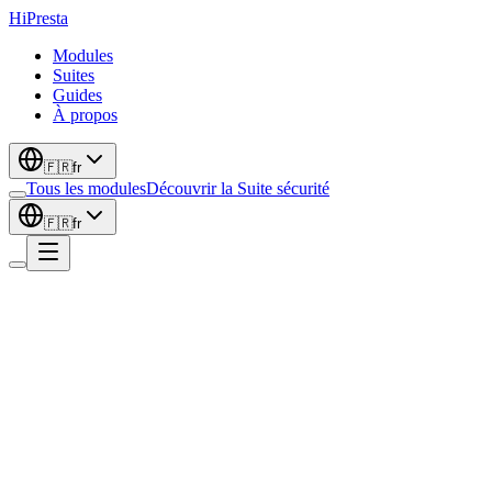
Hi
Presta
Modules
Suites
Guides
À propos
🇫🇷
fr
Tous les modules
Découvrir la Suite sécurité
🇫🇷
fr
Conformité
Nouveau
EU Withdrawal Button & Order Request