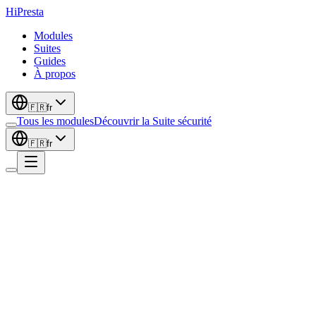
Hi
Presta
Modules
Suites
Guides
À propos
🇫🇷
fr
Tous les modules
Découvrir la Suite sécurité
🇫🇷
fr
Assistance
WhatsApp Live Chat Pro