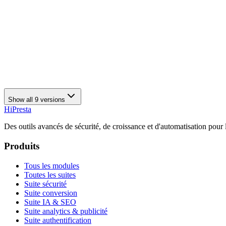
•
Fix for PHP version 8.
v
1.2.0
•
Added option to select multiple available time ranges for each 
•
Added more improvements to module configuration page.
•
Stability improvements.
Show all
9
versions
Hi
Presta
Des outils avancés de sécurité, de croissance et d'automatisation pou
Produits
Tous les modules
Toutes les suites
Suite sécurité
Suite conversion
Suite IA & SEO
Suite analytics & publicité
Suite authentification